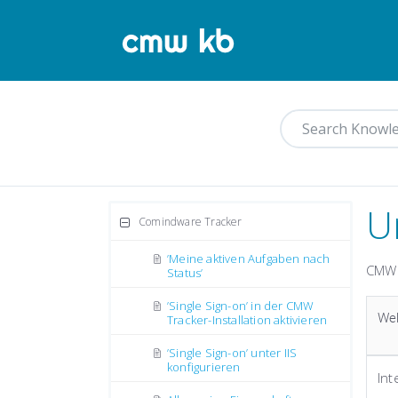
U
Comindware Tracker
’Meine aktiven Aufgaben nach
CMW 
Status’
’Single Sign-on’ in der CMW
We
Tracker-Installation aktivieren
’Single Sign-on’ unter IIS
konfigurieren
Int