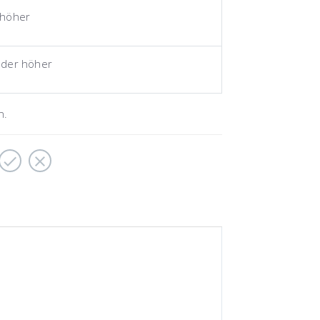
 höher
oder höher
n.