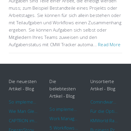
Aufgaben sind Teile einer Arbeit, die erledigt werden
muss; zum Beispiel Bestandteile eines Projekts oder
Arbeitstages. Sie können für sich allein bestehen oder
mit Teilaufgaben und Workflows einen Zusammenhang
ergeben. Sie können Aufgaben sich selbst oder
Mitgliedern Ihres Teams zuweisen und den
Aufgabenstatus mit CMW Tracker automa...
Read More
Die neuesten
Die
Unsortierte
Artikel - Blog
beliebtesten
Artikel - Blog
Artikel - Blog
So implementieren Sie BPMS erfolgreich in Ihrem Unternehmen
Comindware Project erweitert Funktionalitäten für Projektteams
So implementieren Sie BPMS erfolgreich in Ihrem Unternehmen
Wie Man Gleichzeitig Mehrere Projekte Leitet – 5 Dinge Die Sie Wissen Sollten
Für die Optimierung von Arbeitsabläufen sind Cloud Automation Tools die erste Wahl
Work Management Tools und Online Collaboration
CAPTRON implementiert Comindware für die durchgehende „Order to Assemble“-Prozessautomatisierung
KMWorld Ranking: Comindware unter den TOP 100
5 Workflows für Genehmigungsprozesse, die Sie mit Comindware Tracker automatisieren können
EnergoStroyHolding wählt Comindware für die Optimierung seiner Finanz- und Vertriebsabläufe
Business Process Management mit MS Outlook