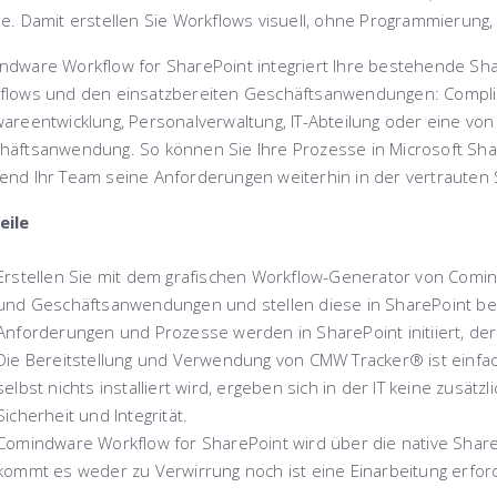
e. Damit erstellen Sie Workflows visuell, ohne Programmierung, 
ndware Workflow for SharePoint integriert Ihre bestehende Shar
flows und den einsatzbereiten Geschäftsanwendungen: Complianc
areentwicklung, Personalverwaltung, IT-Abteilung oder eine von 
häftsanwendung. So können Sie Ihre Prozesse in Microsoft Share
end Ihr Team seine Anforderungen weiterhin in der vertrauten 
eile
Erstellen Sie mit dem grafischen Workflow-Generator von Com
und Geschäftsanwendungen und stellen diese in SharePoint ber
Anforderungen und Prozesse werden in SharePoint initiiert, der S
Die Bereitstellung und Verwendung von CMW Tracker® ist einfac
selbst nichts installiert wird, ergeben sich in der IT keine zusä
Sicherheit und Integrität.
Comindware Workflow for SharePoint
wird über die native Shar
kommt es weder zu Verwirrung noch ist eine Einarbeitung erford