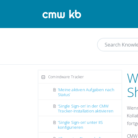
W
Comindware Tracker
S
’Meine aktiven Aufgaben nach
Status’
’Single Sign-on’ in der CMW
Wenn
Tracker-Installation aktivieren
Kolla
’Single Sign-on’ unter IIS
fort
konfigurieren
CMW 