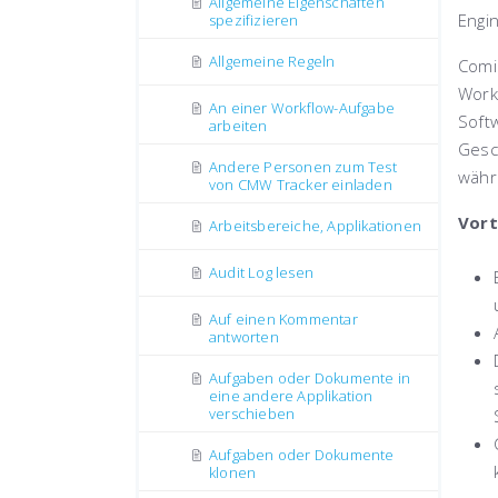
Allgemeine Eigenschaften
Engin
spezifizieren
Allgemeine Regeln
Comi
Work
An einer Workflow-Aufgabe
Softw
arbeiten
Gesc
Andere Personen zum Test
währ
von CMW Tracker einladen
Vort
Arbeitsbereiche, Applikationen
Audit Log lesen
Auf einen Kommentar
antworten
Aufgaben oder Dokumente in
eine andere Applikation
verschieben
Aufgaben oder Dokumente
klonen