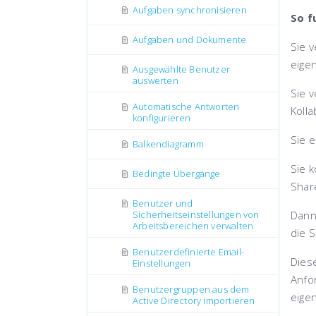
Aufgaben synchronisieren
So f
Aufgaben und Dokumente
Sie 
eige
Ausgewählte Benutzer
auswerten
Sie 
Automatische Antworten
Kolla
konfigurieren
Sie e
Balkendiagramm
Sie k
Bedingte Übergänge
Share
Benutzer und
Sicherheitseinstellungen von
Dann 
Arbeitsbereichen verwalten
die 
Benutzerdefinierte Email-
Dies
Einstellungen
Anfo
Benutzergruppen aus dem
eige
Active Directory importieren