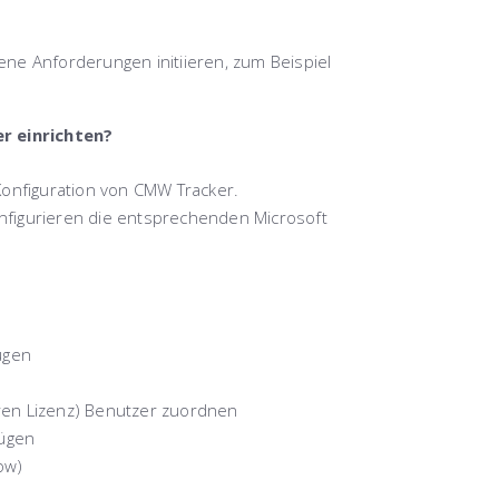
ne Anforderungen initiieren, zum Beispiel
r einrichten?
Konfiguration von CMW Tracker.
nfigurieren die entsprechenden Microsoft
ügen
ren Lizenz) Benutzer zuordnen
fügen
ow)