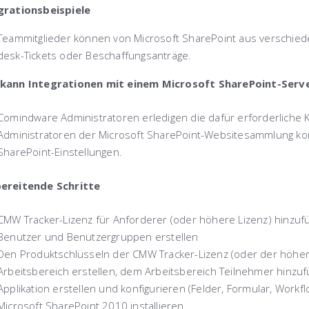
grationsbeispiele
 Teammitglieder können von Microsoft SharePoint aus verschiede
desk-Tickets oder Beschaffungsanträge.
kann Integrationen mit einem Microsoft SharePoint-Serve
Comindware Administratoren erledigen die dafür erforderliche 
Administratoren der Microsoft SharePoint-Websitesammlung ko
SharePoint-Einstellungen.
ereitende Schritte
CMW Tracker-Lizenz für Anforderer (oder höhere Lizenz) hinzuf
Benutzer und Benutzergruppen erstellen
Den Produktschlüsseln der CMW Tracker-Lizenz (oder der höhe
Arbeitsbereich erstellen, dem Arbeitsbereich Teilnehmer hinzu
Applikation erstellen und konfigurieren (Felder, Formular, Workfl
Microsoft SharePoint 2010 installieren