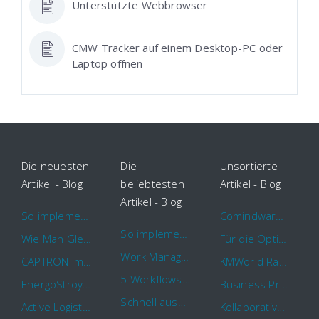
Unterstützte Webbrowser
CMW Tracker auf einem Desktop-PC oder
Laptop öffnen
Die neuesten
Die
Unsortierte
Artikel - Blog
beliebtesten
Artikel - Blog
Artikel - Blog
So implementieren Sie BPMS erfolgreich in Ihrem Unternehmen
Comindware Project erweitert Funktionalitäten für Projektteams
So implementieren Sie BPMS erfolgreich in Ihrem Unternehmen
Wie Man Gleichzeitig Mehrere Projekte Leitet – 5 Dinge Die Sie Wissen Sollten
Für die Optimierung von Arbeitsabläufen sind Cloud Automation Tools die erste Wahl
Work Management Tools und Online Collaboration
CAPTRON implementiert Comindware für die durchgehende „Order to Assemble“-Prozessautomatisierung
KMWorld Ranking: Comindware unter den TOP 100
5 Workflows für Genehmigungsprozesse, die Sie mit Comindware Tracker automatisieren können
EnergoStroyHolding wählt Comindware für die Optimierung seiner Finanz- und Vertriebsabläufe
Business Process Management mit MS Outlook
Schnell auszufüllende Vorlage für Urlaubsanträge und Krankmeldungen
Active Logistics steigert die Effizienz seiner Geschäftsprozesse mit Comindware
Kollaboratives Work Management von überall mit der neuen Comindware Tracker iOS-App