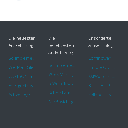
Die neuesten
Die
Unsortierte
Artikel - Blog
beliebtesten
Artikel - Blog
Artikel - Blog
So implementieren Sie BPMS erfolgreich in Ihrem Unternehmen
Comindware Project erweitert Funktionalitäten für Projektteams
So implementieren Sie BPMS erfolgreich in Ihrem Unternehmen
Wie Man Gleichzeitig Mehrere Projekte Leitet – 5 Dinge Die Sie Wissen Sollten
Für die Optimierung von Arbeitsabläufen sind Cloud Automation Tools die erste Wahl
Work Management Tools und Online Collaboration
CAPTRON implementiert Comindware für die durchgehende „Order to Assemble“-Prozessautomatisierung
KMWorld Ranking: Comindware unter den TOP 100
5 Workflows für Genehmigungsprozesse, die Sie mit Comindware Tracker automatisieren können
EnergoStroyHolding wählt Comindware für die Optimierung seiner Finanz- und Vertriebsabläufe
Business Process Management mit MS Outlook
Schnell auszufüllende Vorlage für Urlaubsanträge und Krankmeldungen
Active Logistics steigert die Effizienz seiner Geschäftsprozesse mit Comindware
Kollaboratives Work Management von überall mit der neuen Comindware Tracker iOS-App
Die 5 wichtigsten Vorteile eines guten Geschäftsprozessmanagement (GPM)