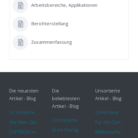
Arbeitsbereiche, Applikationen
Berichterstellung
Zusammenfassung
Die neuesten
Die
Unsortierte
Artikel - Blog
beliebtesten
Artikel - Blog
Artikel - Blog
So implementieren Sie BPMS erfolgreich in Ihrem Unternehmen
Comindware Project erweitert Funktionalitäten für Projektteams
So implementieren Sie BPMS erfolgreich in Ihrem Unternehmen
Wie Man Gleichzeitig Mehrere Projekte Leitet – 5 Dinge Die Sie Wissen Sollten
Für die Optimierung von Arbeitsabläufen sind Cloud Automation Tools die erste Wahl
Work Management Tools und Online Collaboration
CAPTRON implementiert Comindware für die durchgehende „Order to Assemble“-Prozessautomatisierung
KMWorld Ranking: Comindware unter den TOP 100