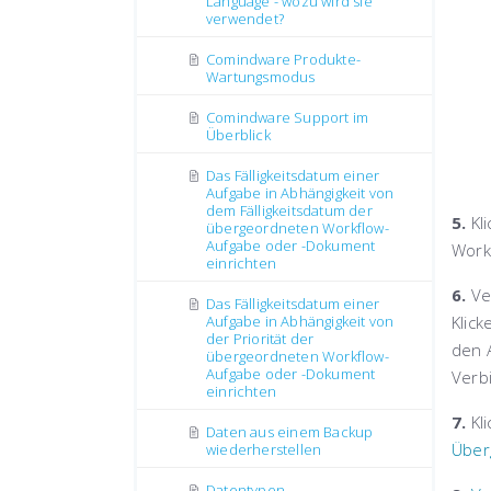
Language - wozu wird sie
verwendet?
Comindware Produkte-
Wartungsmodus
Comindware Support im
Überblick
Das Fälligkeitsdatum einer
Aufgabe in Abhängigkeit von
dem Fälligkeitsdatum der
5.
Kli
übergeordneten Workflow-
Aufgabe oder -Dokument
Work
einrichten
6.
Ve
Das Fälligkeitsdatum einer
Klick
Aufgabe in Abhängigkeit von
der Priorität der
den 
übergeordneten Workflow-
Aufgabe oder -Dokument
Verbi
einrichten
7.
Kl
Daten aus einem Backup
Über
wiederherstellen
Datentypen