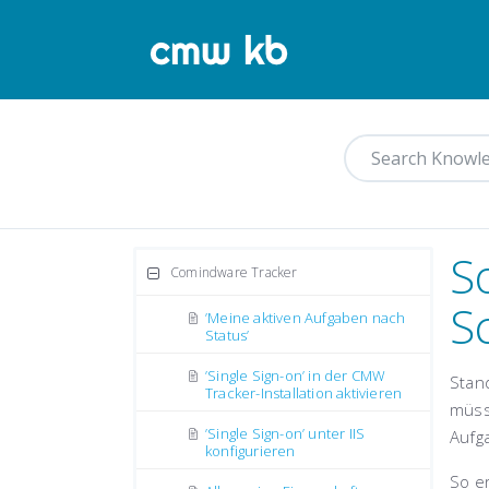
S
Comindware Tracker
S
’Meine aktiven Aufgaben nach
Status’
’Single Sign-on’ in der CMW
Stan
Tracker-Installation aktivieren
müsse
’Single Sign-on’ unter IIS
Aufg
konfigurieren
So er