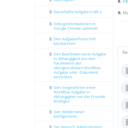
8.
Ve
Dauerhafte Aufgaben-URLs
9.
Kl
Debug-Informationen in
Google Chrome sammeln
Den Aufgabenfortschritt
beobachten
Re
Den Bearbeiter einer Aufgabe
in Abhängigkeit von den
Parametern der
übergeordneten Workflow-
Aufgabe oder -Dokument
einrichten
Den Vorgesetzten einer
Workflow-Aufgabe in
Abhängigkeit von der Priorität
festlegen
Den Webbrowser
konfigurieren
Der Bereich ’Administration’