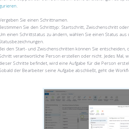
igurieren
.
Vergeben Sie einen
Schrittnamen
.
Bestimmen Sie den
Schritttyp
:
Startschritt
,
Zwischenschritt
ode
Um einen
Schrittstatus
zu ändern, wählen Sie einen Status aus 
Statusbezeichnungen.
Bei den
Start-
und
Zwischenschritten
können Sie entscheiden, o
Schritt verantwortliche Person erstellen oder nicht. Jedes Mal,
dieser Schritte befindet, wird eine Aufgabe für die Person erstellt
Sobald der Bearbeiter seine Aufgabe abschließt, geht die Workf