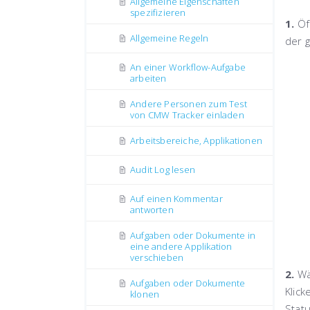
Allgemeine Eigenschaften
spezifizieren
1.
Öf
Allgemeine Regeln
der 
An einer Workflow-Aufgabe
arbeiten
Andere Personen zum Test
von CMW Tracker einladen
Arbeitsbereiche, Applikationen
Audit Log lesen
Auf einen Kommentar
antworten
Aufgaben oder Dokumente in
eine andere Applikation
verschieben
2.
Wä
Aufgaben oder Dokumente
Klick
klonen
Stat