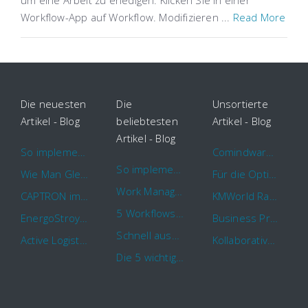
um eine Arbeit zu erledigen. Klicken Sie in einer
Workflow-App auf Workflow. Modifizieren ...
Read More
Die neuesten
Die
Unsortierte
Artikel - Blog
beliebtesten
Artikel - Blog
Artikel - Blog
So implementieren Sie BPMS erfolgreich in Ihrem Unternehmen
Comindware Project erweitert Funktionalitäten für Projektteams
So implementieren Sie BPMS erfolgreich in Ihrem Unternehmen
Wie Man Gleichzeitig Mehrere Projekte Leitet – 5 Dinge Die Sie Wissen Sollten
Für die Optimierung von Arbeitsabläufen sind Cloud Automation Tools die erste Wahl
Work Management Tools und Online Collaboration
CAPTRON implementiert Comindware für die durchgehende „Order to Assemble“-Prozessautomatisierung
KMWorld Ranking: Comindware unter den TOP 100
5 Workflows für Genehmigungsprozesse, die Sie mit Comindware Tracker automatisieren können
EnergoStroyHolding wählt Comindware für die Optimierung seiner Finanz- und Vertriebsabläufe
Business Process Management mit MS Outlook
Schnell auszufüllende Vorlage für Urlaubsanträge und Krankmeldungen
Active Logistics steigert die Effizienz seiner Geschäftsprozesse mit Comindware
Kollaboratives Work Management von überall mit der neuen Comindware Tracker iOS-App
Die 5 wichtigsten Vorteile eines guten Geschäftsprozessmanagement (GPM)