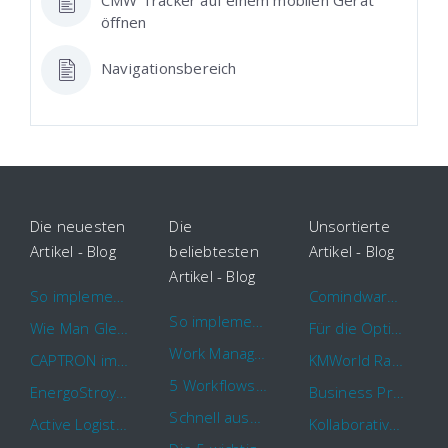
öffnen
Navigationsbereich
Die neuesten
Die
Unsortierte
Artikel - Blog
beliebtesten
Artikel - Blog
Artikel - Blog
So implementieren Sie BPMS erfolgreich in Ihrem Unternehmen
Comindware Project erweitert Funktionalitäten für Projektteams
So implementieren Sie BPMS erfolgreich in Ihrem Unternehmen
Wie Man Gleichzeitig Mehrere Projekte Leitet – 5 Dinge Die Sie Wissen Sollten
Für die Optimierung von Arbeitsabläufen sind Cloud Automation Tools die erste Wahl
Work Management Tools und Online Collaboration
CAPTRON implementiert Comindware für die durchgehende „Order to Assemble“-Prozessautomatisierung
KMWorld Ranking: Comindware unter den TOP 100
5 Workflows für Genehmigungsprozesse, die Sie mit Comindware Tracker automatisieren können
EnergoStroyHolding wählt Comindware für die Optimierung seiner Finanz- und Vertriebsabläufe
Business Process Management mit MS Outlook
Schnell auszufüllende Vorlage für Urlaubsanträge und Krankmeldungen
Active Logistics steigert die Effizienz seiner Geschäftsprozesse mit Comindware
Kollaboratives Work Management von überall mit der neuen Comindware Tracker iOS-App