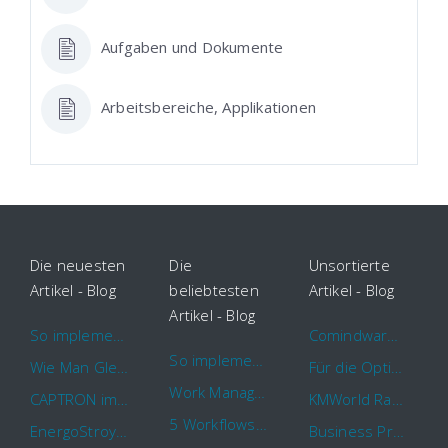
Aufgaben und Dokumente
Arbeitsbereiche, Applikationen
Die neuesten
Die
Unsortierte
Artikel - Blog
beliebtesten
Artikel - Blog
Artikel - Blog
So implementieren Sie BPMS erfolgreich in Ihrem Unternehmen
Comindware Project erweitert Funktionalitäten für Projektteams
So implementieren Sie BPMS erfolgreich in Ihrem Unternehmen
Wie Man Gleichzeitig Mehrere Projekte Leitet – 5 Dinge Die Sie Wissen Sollten
Für die Optimierung von Arbeitsabläufen sind Cloud Automation Tools die erste Wahl
Work Management Tools und Online Collaboration
CAPTRON implementiert Comindware für die durchgehende „Order to Assemble“-Prozessautomatisierung
KMWorld Ranking: Comindware unter den TOP 100
5 Workflows für Genehmigungsprozesse, die Sie mit Comindware Tracker automatisieren können
EnergoStroyHolding wählt Comindware für die Optimierung seiner Finanz- und Vertriebsabläufe
Business Process Management mit MS Outlook