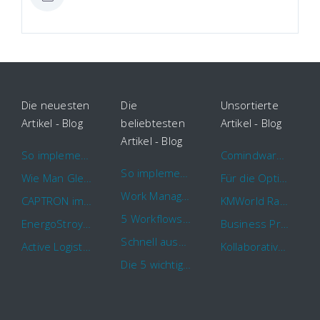
Die neuesten
Die
Unsortierte
Artikel - Blog
beliebtesten
Artikel - Blog
Artikel - Blog
So implementieren Sie BPMS erfolgreich in Ihrem Unternehmen
Comindware Project erweitert Funktionalitäten für Projektteams
So implementieren Sie BPMS erfolgreich in Ihrem Unternehmen
Wie Man Gleichzeitig Mehrere Projekte Leitet – 5 Dinge Die Sie Wissen Sollten
Für die Optimierung von Arbeitsabläufen sind Cloud Automation Tools die erste Wahl
Work Management Tools und Online Collaboration
CAPTRON implementiert Comindware für die durchgehende „Order to Assemble“-Prozessautomatisierung
KMWorld Ranking: Comindware unter den TOP 100
5 Workflows für Genehmigungsprozesse, die Sie mit Comindware Tracker automatisieren können
EnergoStroyHolding wählt Comindware für die Optimierung seiner Finanz- und Vertriebsabläufe
Business Process Management mit MS Outlook
Schnell auszufüllende Vorlage für Urlaubsanträge und Krankmeldungen
Active Logistics steigert die Effizienz seiner Geschäftsprozesse mit Comindware
Kollaboratives Work Management von überall mit der neuen Comindware Tracker iOS-App
Die 5 wichtigsten Vorteile eines guten Geschäftsprozessmanagement (GPM)