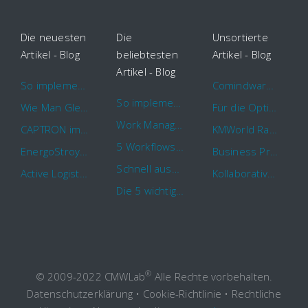
Die neuesten
Die
Unsortierte
Artikel - Blog
beliebtesten
Artikel - Blog
Artikel - Blog
So implementieren Sie BPMS erfolgreich in Ihrem Unternehmen
Comindware Project erweitert Funktionalitäten für Projektteams
So implementieren Sie BPMS erfolgreich in Ihrem Unternehmen
Wie Man Gleichzeitig Mehrere Projekte Leitet – 5 Dinge Die Sie Wissen Sollten
Für die Optimierung von Arbeitsabläufen sind Cloud Automation Tools die erste Wahl
Work Management Tools und Online Collaboration
CAPTRON implementiert Comindware für die durchgehende „Order to Assemble“-Prozessautomatisierung
KMWorld Ranking: Comindware unter den TOP 100
5 Workflows für Genehmigungsprozesse, die Sie mit Comindware Tracker automatisieren können
EnergoStroyHolding wählt Comindware für die Optimierung seiner Finanz- und Vertriebsabläufe
Business Process Management mit MS Outlook
Schnell auszufüllende Vorlage für Urlaubsanträge und Krankmeldungen
Active Logistics steigert die Effizienz seiner Geschäftsprozesse mit Comindware
Kollaboratives Work Management von überall mit der neuen Comindware Tracker iOS-App
Die 5 wichtigsten Vorteile eines guten Geschäftsprozessmanagement (GPM)
®
© 2009-2022 CMWLab
Alle Rechte vorbehalten.
Datenschutzerklärung
•
Cookie-Richtlinie
•
Rechtliche