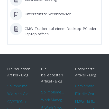
Unterstützte Webbrowser
CMW Tracker auf einem Desktop-PC oder
Laptop öffnen
Die neuesten
Die
Unsortierte
Artikel - Blog
beliebtesten
Artikel - Blog
Artikel - Blog
So implementieren Sie BPMS erfolgreich in Ihrem Unternehmen
Comindware Project erweitert Funktionalitäten für Projektteams
So implementieren Sie BPMS erfolgreich in Ihrem Unternehmen
Wie Man Gleichzeitig Mehrere Projekte Leitet – 5 Dinge Die Sie Wissen Sollten
Für die Optimierung von Arbeitsabläufen sind Cloud Automation Tools die erste Wahl
Work Management Tools und Online Collaboration
CAPTRON implementiert Comindware für die durchgehende „Order to Assemble“-Prozessautomatisierung
KMWorld Ranking: Comindware unter den TOP 100
5 Workflows für Genehmigungsprozesse, die Sie mit Comindware Tracker automatisieren können