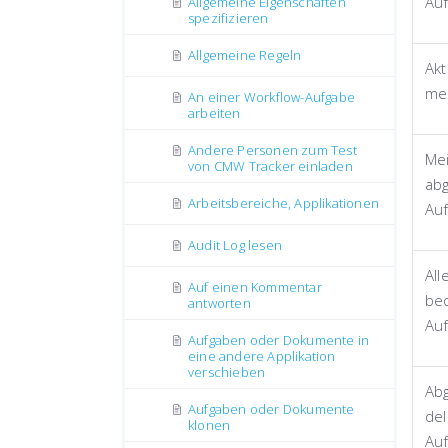
Au
Allgemeine Eigenschaften
spezifizieren
Allgemeine Regeln
Akt
me
An einer Workflow-Aufgabe
arbeiten
Andere Personen zum Test
Me
von CMW Tracker einladen
ab
Arbeitsbereiche, Applikationen
Au
Audit Log lesen
All
Auf einen Kommentar
be
antworten
Au
Aufgaben oder Dokumente in
eine andere Applikation
verschieben
Ab
Aufgaben oder Dokumente
del
klonen
Au