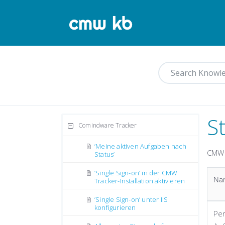
S
Comindware Tracker
’Meine aktiven Aufgaben nach
CMW 
Status’
’Single Sign-on’ in der CMW
Na
Tracker-Installation aktivieren
’Single Sign-on’ unter IIS
konfigurieren
Per