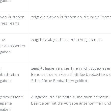
fgaben
iven Aufgaben
zeigt die aktiven Aufgaben an, die Ihren Tea
ines Teams
ine
zeigt Ihre abgeschlossenen Aufgaben an.
geschlossenen
fgaben
e
zeigt Aufgaben an, die Ihnen nicht zugewies
obachteten
Benutzer, deren Fortschritt Sie beobachten; d
fgaben
Schaltfläche
Beobachten
geklickt.
geschlossene
Aufgaben, die Sie erstellt und dann andere
egierte
Bearbeiter hat die Aufgabe angenommen und
fgaben