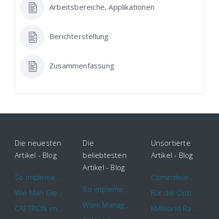
Arbeitsbereiche, Applikationen
Berichterstellung
Zusammenfassung
Die neuesten
Die
Unsortierte
Artikel - Blog
beliebtesten
Artikel - Blog
Artikel - Blog
So implementieren Sie BPMS erfolgreich in Ihrem Unternehmen
Comindware Project erweitert Funktionalitäten für Projektteams
So implementieren Sie BPMS erfolgreich in Ihrem Unternehmen
Wie Man Gleichzeitig Mehrere Projekte Leitet – 5 Dinge Die Sie Wissen Sollten
Für die Optimierung von Arbeitsabläufen sind Cloud Automation Tools die erste Wahl
Work Management Tools und Online Collaboration
CAPTRON implementiert Comindware für die durchgehende „Order to Assemble“-Prozessautomatisierung
KMWorld Ranking: Comindware unter den TOP 100