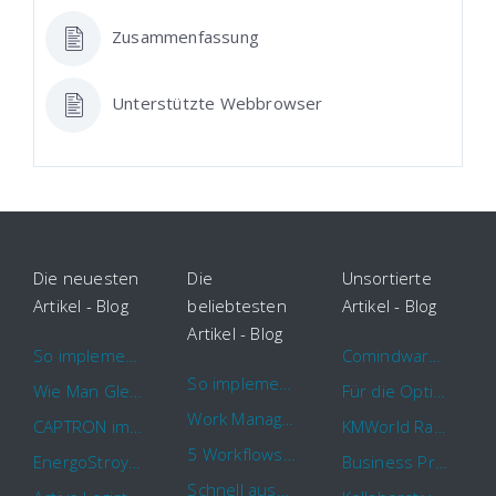
Zusammenfassung
Unterstützte Webbrowser
Die neuesten
Die
Unsortierte
Artikel - Blog
beliebtesten
Artikel - Blog
Artikel - Blog
So implementieren Sie BPMS erfolgreich in Ihrem Unternehmen
Comindware Project erweitert Funktionalitäten für Projektteams
So implementieren Sie BPMS erfolgreich in Ihrem Unternehmen
Wie Man Gleichzeitig Mehrere Projekte Leitet – 5 Dinge Die Sie Wissen Sollten
Für die Optimierung von Arbeitsabläufen sind Cloud Automation Tools die erste Wahl
Work Management Tools und Online Collaboration
CAPTRON implementiert Comindware für die durchgehende „Order to Assemble“-Prozessautomatisierung
KMWorld Ranking: Comindware unter den TOP 100
5 Workflows für Genehmigungsprozesse, die Sie mit Comindware Tracker automatisieren können
EnergoStroyHolding wählt Comindware für die Optimierung seiner Finanz- und Vertriebsabläufe
Business Process Management mit MS Outlook
Schnell auszufüllende Vorlage für Urlaubsanträge und Krankmeldungen