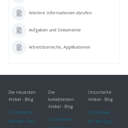
Weitere Informationen abrufen
Aufgaben und Dokumente
Arbeitsbereiche, Applikationen
Die neuesten
Die
Unsortierte
Artikel - Blog
beliebtesten
Artikel - Blog
Artikel - Blog
So implementieren Sie BPMS erfolgreich in Ihrem Unternehmen
Comindware Project erweitert Funktionalitäten für Projektteams
So implementieren Sie BPMS erfolgreich in Ihrem Unternehmen
Wie Man Gleichzeitig Mehrere Projekte Leitet – 5 Dinge Die Sie Wissen Sollten
Für die Optimierung von Arbeitsabläufen sind Cloud Automation Tools die erste Wahl