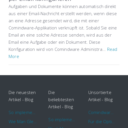
Aufgaben und Dokumente können automatisch direkt
aus einer Email-Nachricht erstellt werden, wenn diese
an eine Adresse gesendet wird, die mit einer
Comindware-Applikation verknüpft ist. Sobald Sie eine
Email an eine solche Adresse senden, wird aus der
Email eine Aufgabe oder ein Dokument. Diese
Konfiguration wird von Comindware Administra...
Read
More
Die neuesten
Die
Unsortierte
Artikel - Blog
beliebtesten
Artikel - Blog
Artikel - Blog
So implementieren Sie BPMS erfolgreich in Ihrem Unternehmen
Comindware Project erweitert Funktionalitäten für Projektteams
So implementieren Sie BPMS erfolgreich in Ihrem Unternehmen
Wie Man Gleichzeitig Mehrere Projekte Leitet – 5 Dinge Die Sie Wissen Sollten
Für die Optimierung von Arbeitsabläufen sind Cloud Automation Tools die erste Wahl