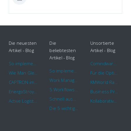
Die neuesten
Die
Unsortierte
Artikel - Blog
beliebtesten
Artikel - Blog
Artikel - Blog
So implementieren Sie BPMS erfolgreich in Ihrem Unternehmen
Comindware Project erweitert Funktionalitäten für Projektteams
So implementieren Sie BPMS erfolgreich in Ihrem Unternehmen
Wie Man Gleichzeitig Mehrere Projekte Leitet – 5 Dinge Die Sie Wissen Sollten
Für die Optimierung von Arbeitsabläufen sind Cloud Automation Tools die erste Wahl
Work Management Tools und Online Collaboration
CAPTRON implementiert Comindware für die durchgehende „Order to Assemble“-Prozessautomatisierung
KMWorld Ranking: Comindware unter den TOP 100
5 Workflows für Genehmigungsprozesse, die Sie mit Comindware Tracker automatisieren können
EnergoStroyHolding wählt Comindware für die Optimierung seiner Finanz- und Vertriebsabläufe
Business Process Management mit MS Outlook
Schnell auszufüllende Vorlage für Urlaubsanträge und Krankmeldungen
Active Logistics steigert die Effizienz seiner Geschäftsprozesse mit Comindware
Kollaboratives Work Management von überall mit der neuen Comindware Tracker iOS-App
Die 5 wichtigsten Vorteile eines guten Geschäftsprozessmanagement (GPM)