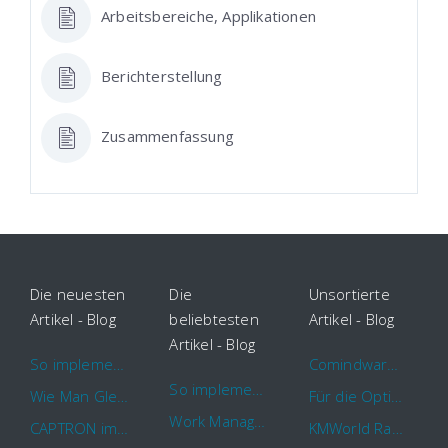
Arbeitsbereiche, Applikationen
Berichterstellung
Zusammenfassung
Die neuesten
Die
Unsortierte
Artikel - Blog
beliebtesten
Artikel - Blog
Artikel - Blog
So implementieren Sie BPMS erfolgreich in Ihrem Unternehmen
Comindware Project erweitert Funktionalitäten für Projektteams
So implementieren Sie BPMS erfolgreich in Ihrem Unternehmen
Wie Man Gleichzeitig Mehrere Projekte Leitet – 5 Dinge Die Sie Wissen Sollten
Für die Optimierung von Arbeitsabläufen sind Cloud Automation Tools die erste Wahl
Work Management Tools und Online Collaboration
CAPTRON implementiert Comindware für die durchgehende „Order to Assemble“-Prozessautomatisierung
KMWorld Ranking: Comindware unter den TOP 100