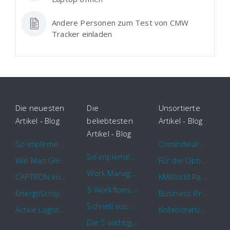
Andere Personen zum Test von CMW
Tracker einladen
Die neuesten
Die
Unsortierte
Artikel - Blog
beliebtesten
Artikel - Blog
Artikel - Blog
So implementieren Sie BPMS erfolgreich in Ihrem Unternehmen
Comindware Project erweitert Funktionalitäten für Projektteams
So implementieren Sie BPMS erfolgreich in Ihrem Unternehmen
Wie Man Gleichzeitig Mehrere Projekte Leitet – 5 Dinge Die Sie Wissen Sollten
Für die Optimierung von Arbeitsabläufen sind Cloud Automation Tools die erste Wahl
Work Management Tools und Online Collaboration
CAPTRON implementiert Comindware für die durchgehende „Order to Assemble“-Prozessautomatisierung
KMWorld Ranking: Comindware unter den TOP 100
5 Workflows für Genehmigungsprozesse, die Sie mit Comindware Tracker automatisieren können
EnergoStroyHolding wählt Comindware für die Optimierung seiner Finanz- und Vertriebsabläufe
Business Process Management mit MS Outlook
Schnell auszufüllende Vorlage für Urlaubsanträge und Krankmeldungen
Active Logistics steigert die Effizienz seiner Geschäftsprozesse mit Comindware
Kollaboratives Work Management von überall mit der neuen Comindware Tracker iOS-App
Die 5 wichtigsten Vorteile eines guten Geschäftsprozessmanagement (GPM)