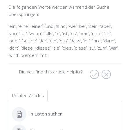
Die folgenden Worte werden während der Suche
übersprungen:
’ein’, ’eine’, ’einer’, ’und’, ’sind’, ’wie’, ’bei’, ’sein’, ’aber’,
’von’, ’für’, ’wenn’, ’falls’, ’in’, ’ist’, ’es’, ’nein’, ’nicht’, ’an’,
’oder’, ’solche’, ’der’, ’die’, ’das’, ’dass’, ’ihr’, ’ihre’, ’dann’,
’dort’, ’diese’, ’dieses’, ’sie’, ’dies’, ’diese’, ’zu’, ’zum’, ’war’,
’wird’, ’werden’, ’mit’.
Did you find this article helpful?
Related Articles
In Listen suchen