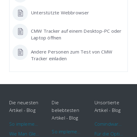
Unterstützte Webbrowser
CMW Tracker auf einem Desktop-PC oder
Laptop öffnen
Andere Personen zum Test von CMW
Tracker einladen
Die neuesten
Die
Unsortierte
Artikel - Blog
beliebtesten
Artikel - Blog
Artikel - Blog
So implementieren Sie BPMS erfolgreich in Ihrem Unternehmen
Comindware Project erweitert Funktionalitäten für Projektteams
So implementieren Sie BPMS erfolgreich in Ihrem Unternehmen
Wie Man Gleichzeitig Mehrere Projekte Leitet – 5 Dinge Die Sie Wissen Sollten
Für die Optimierung von Arbeitsabläufen sind Cloud Automation Tools die erste Wahl