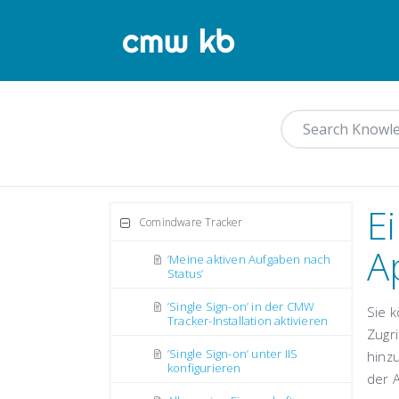
E
Comindware Tracker
A
’Meine aktiven Aufgaben nach
Status’
’Single Sign-on’ in der CMW
Sie 
Tracker-Installation aktivieren
Zugri
’Single Sign-on’ unter IIS
hinz
konfigurieren
der
A