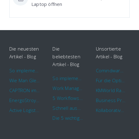
Laptop öffnen
Die neuesten
Die
Unsortierte
Artikel - Blog
beliebtesten
Artikel - Blog
Artikel - Blog
So implementieren Sie BPMS erfolgreich in Ihrem Unternehmen
Comindware Project erweitert Funktionalitäten für Projektteams
So implementieren Sie BPMS erfolgreich in Ihrem Unternehmen
Wie Man Gleichzeitig Mehrere Projekte Leitet – 5 Dinge Die Sie Wissen Sollten
Für die Optimierung von Arbeitsabläufen sind Cloud Automation Tools die erste Wahl
Work Management Tools und Online Collaboration
CAPTRON implementiert Comindware für die durchgehende „Order to Assemble“-Prozessautomatisierung
KMWorld Ranking: Comindware unter den TOP 100
5 Workflows für Genehmigungsprozesse, die Sie mit Comindware Tracker automatisieren können
EnergoStroyHolding wählt Comindware für die Optimierung seiner Finanz- und Vertriebsabläufe
Business Process Management mit MS Outlook
Schnell auszufüllende Vorlage für Urlaubsanträge und Krankmeldungen
Active Logistics steigert die Effizienz seiner Geschäftsprozesse mit Comindware
Kollaboratives Work Management von überall mit der neuen Comindware Tracker iOS-App
Die 5 wichtigsten Vorteile eines guten Geschäftsprozessmanagement (GPM)