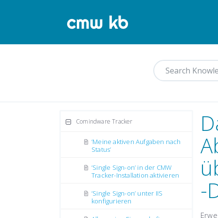
D
Comindware Tracker
A
’Meine aktiven Aufgaben nach
Status’
ü
’Single Sign-on’ in der CMW
Tracker-Installation aktivieren
-
’Single Sign-on’ unter IIS
konfigurieren
Erwe