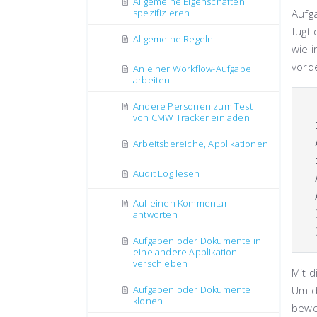
Allgemeine Eigenschaften
spezifizieren
Aufg
fügt 
Allgemeine Regeln
wie 
vorde
An einer Workflow-Aufgabe
arbeiten
Andere Personen zum Test
von CMW Tracker einladen
Arbeitsbereiche, Applikationen
Audit Log lesen
Auf einen Kommentar
antworten
Aufgaben oder Dokumente in
eine andere Applikation
verschieben
Mit d
Aufgaben oder Dokumente
Um d
klonen
bewe