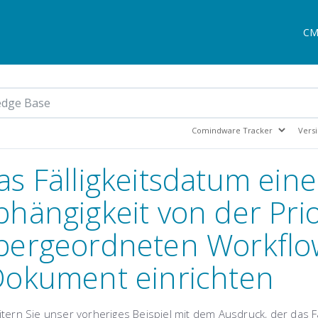
CM
as Fälligkeitsdatum eine
bhängigkeit von der Prio
bergeordneten Workflo
Dokument einrichten
itern Sie unser vorheriges Beispiel mit dem Ausdruck, der das 