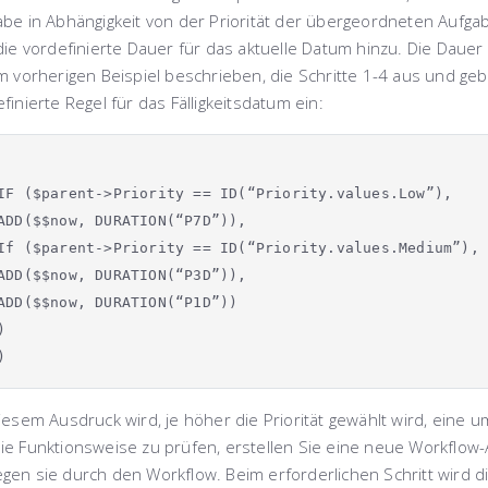
abe in Abhängigkeit von der Priorität der übergeordneten Aufg
die vordefinierte Dauer für das aktuelle Datum hinzu. Die Dauer 
im vorherigen Beispiel beschrieben, die Schritte 1-4 aus und ge
finierte Regel für das Fälligkeitsdatum ein:
IF ($parent->Priority == ID(“Priority.values.Low”),
ADD($$now, DURATION(“P7D”)),
If ($parent->Priority == ID(“Priority.values.Medium”),
ADD($$now, DURATION(“P3D”)),
ADD($$now, DURATION(“P1D”))
)
)
iesem Ausdruck wird, je höher die Priorität gewählt wird, eine 
ie Funktionsweise zu prüfen, erstellen Sie eine neue Workflow-A
gen sie durch den Workflow. Beim erforderlichen Schritt wird 