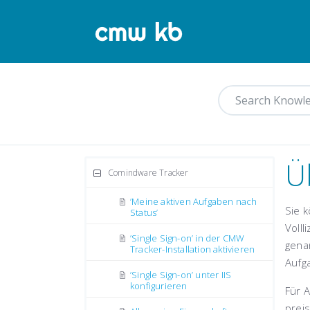
Ü
Comindware Tracker
’Meine aktiven Aufgaben nach
Sie 
Status’
Volll
’Single Sign-on’ in der CMW
gena
Tracker-Installation aktivieren
Aufg
’Single Sign-on’ unter IIS
konfigurieren
Für A
preis