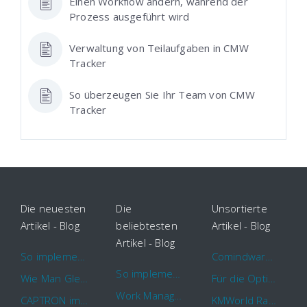
Einen Workflow ändern, während der
Prozess ausgeführt wird
Verwaltung von Teilaufgaben in CMW
Tracker
So überzeugen Sie Ihr Team von CMW
Tracker
Die neuesten
Die
Unsortierte
Artikel - Blog
beliebtesten
Artikel - Blog
Artikel - Blog
So implementieren Sie BPMS erfolgreich in Ihrem Unternehmen
Comindware Project erweitert Funktionalitäten für Projektteams
So implementieren Sie BPMS erfolgreich in Ihrem Unternehmen
Wie Man Gleichzeitig Mehrere Projekte Leitet – 5 Dinge Die Sie Wissen Sollten
Für die Optimierung von Arbeitsabläufen sind Cloud Automation Tools die erste Wahl
Work Management Tools und Online Collaboration
CAPTRON implementiert Comindware für die durchgehende „Order to Assemble“-Prozessautomatisierung
KMWorld Ranking: Comindware unter den TOP 100