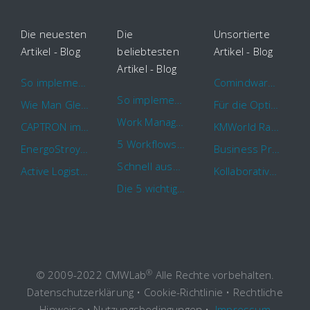
Die neuesten
Die
Unsortierte
Artikel - Blog
beliebtesten
Artikel - Blog
Artikel - Blog
So implementieren Sie BPMS erfolgreich in Ihrem Unternehmen
Comindware Project erweitert Funktionalitäten für Projektteams
So implementieren Sie BPMS erfolgreich in Ihrem Unternehmen
Wie Man Gleichzeitig Mehrere Projekte Leitet – 5 Dinge Die Sie Wissen Sollten
Für die Optimierung von Arbeitsabläufen sind Cloud Automation Tools die erste Wahl
Work Management Tools und Online Collaboration
CAPTRON implementiert Comindware für die durchgehende „Order to Assemble“-Prozessautomatisierung
KMWorld Ranking: Comindware unter den TOP 100
5 Workflows für Genehmigungsprozesse, die Sie mit Comindware Tracker automatisieren können
EnergoStroyHolding wählt Comindware für die Optimierung seiner Finanz- und Vertriebsabläufe
Business Process Management mit MS Outlook
Schnell auszufüllende Vorlage für Urlaubsanträge und Krankmeldungen
Active Logistics steigert die Effizienz seiner Geschäftsprozesse mit Comindware
Kollaboratives Work Management von überall mit der neuen Comindware Tracker iOS-App
Die 5 wichtigsten Vorteile eines guten Geschäftsprozessmanagement (GPM)
®
© 2009-2022 CMWLab
Alle Rechte vorbehalten.
Datenschutzerklärung
•
Cookie-Richtlinie
•
Rechtliche
Hinweise
•
Nutzungsbedingungen
•
Impressum