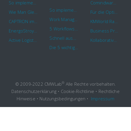
So implementieren Sie BPMS erfolgreich in Ihrem Unternehmen
Comindware Project erweitert Funktionalitäten für Projektteams
So implementieren Sie BPMS erfolgreich in Ihrem Unternehmen
Wie Man Gleichzeitig Mehrere Projekte Leitet – 5 Dinge Die Sie Wissen Sollten
Für die Optimierung von Arbeitsabläufen sind Cloud Automation Tools die erste Wahl
Work Management Tools und Online Collaboration
CAPTRON implementiert Comindware für die durchgehende „Order to Assemble“-Prozessautomatisierung
KMWorld Ranking: Comindware unter den TOP 100
5 Workflows für Genehmigungsprozesse, die Sie mit Comindware Tracker automatisieren können
EnergoStroyHolding wählt Comindware für die Optimierung seiner Finanz- und Vertriebsabläufe
Business Process Management mit MS Outlook
Schnell auszufüllende Vorlage für Urlaubsanträge und Krankmeldungen
Active Logistics steigert die Effizienz seiner Geschäftsprozesse mit Comindware
Kollaboratives Work Management von überall mit der neuen Comindware Tracker iOS-App
Die 5 wichtigsten Vorteile eines guten Geschäftsprozessmanagement (GPM)
®
© 2009-2022 CMWLab
Alle Rechte vorbehalten.
Datenschutzerklärung
•
Cookie-Richtlinie
•
Rechtliche
Hinweise
•
Nutzungsbedingungen
•
Impressum