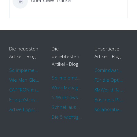
Über CMW Tracker
Die neuesten
Die
Unsortierte
Artikel - Blog
beliebtesten
Artikel - Blog
Artikel - Blog
So implementieren Sie BPMS erfolgreich in Ihrem Unternehmen
Comindware Project erweitert Funktionalitäten für Projektteams
So implementieren Sie BPMS erfolgreich in Ihrem Unternehmen
Wie Man Gleichzeitig Mehrere Projekte Leitet – 5 Dinge Die Sie Wissen Sollten
Für die Optimierung von Arbeitsabläufen sind Cloud Automation Tools die erste Wahl
Work Management Tools und Online Collaboration
CAPTRON implementiert Comindware für die durchgehende „Order to Assemble“-Prozessautomatisierung
KMWorld Ranking: Comindware unter den TOP 100
5 Workflows für Genehmigungsprozesse, die Sie mit Comindware Tracker automatisieren können
EnergoStroyHolding wählt Comindware für die Optimierung seiner Finanz- und Vertriebsabläufe
Business Process Management mit MS Outlook
Schnell auszufüllende Vorlage für Urlaubsanträge und Krankmeldungen
Active Logistics steigert die Effizienz seiner Geschäftsprozesse mit Comindware
Kollaboratives Work Management von überall mit der neuen Comindware Tracker iOS-App
Die 5 wichtigsten Vorteile eines guten Geschäftsprozessmanagement (GPM)