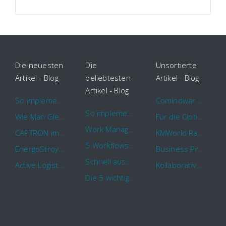
Die neuesten
Die
Unsortierte
Artikel - Blog
beliebtesten
Artikel - Blog
Artikel - Blog
So implementieren Sie BPMS erfolgreich in Ihrem Unternehmen
Comindware Project erweitert Funktionalitäten für Projektteams
So implementieren Sie BPMS erfolgreich in Ihrem Unternehmen
Wie Man Gleichzeitig Mehrere Projekte Leitet – 5 Dinge Die Sie Wissen Sollten
Für die Optimierung von Arbeitsabläufen sind Cloud Automation Tools die erste Wahl
Work Management Tools und Online Collaboration
CAPTRON implementiert Comindware für die durchgehende „Order to Assemble“-Prozessautomatisierung
KMWorld Ranking: Comindware unter den TOP 100
5 Workflows für Genehmigungsprozesse, die Sie mit Comindware Tracker automatisieren können
EnergoStroyHolding wählt Comindware für die Optimierung seiner Finanz- und Vertriebsabläufe
Business Process Management mit MS Outlook
Schnell auszufüllende Vorlage für Urlaubsanträge und Krankmeldungen
Active Logistics steigert die Effizienz seiner Geschäftsprozesse mit Comindware
Kollaboratives Work Management von überall mit der neuen Comindware Tracker iOS-App
Die 5 wichtigsten Vorteile eines guten Geschäftsprozessmanagement (GPM)