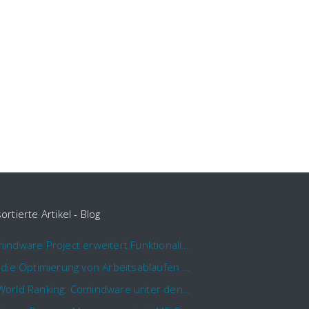
ortierte Artikel - Blog
Comindware Project erweitert Funktionalitäten für Projektteams
Für die Optimierung von Arbeitsabläufen sind Cloud Automation Tools die erste Wahl
KMWorld Ranking: Comindware unter den TOP 100