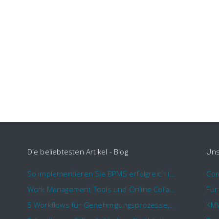
Die beliebtesten Artikel - Blog
Uns
So implementieren Sie BPMS erfolgreich in Ihrem Unternehmen
Work Management Tools und Online Collaboration
5 Workflows für Genehmigungsprozesse, die Sie mit Comindware Tracker automatisieren können