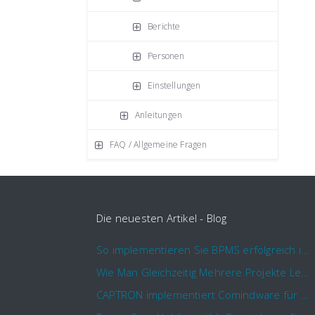
Berichte
Personen
Einstellungen
Anleitungen
FAQ / Allgemeine Fragen
Die neuesten Artikel - Blog
So implementieren Sie BPMS erfolgreich in Ihrem Unternehmen
Wie Man Gleichzeitig Mehrere Projekte Leitet – 5 Dinge Die Sie Wissen Sollten
CAPTRON implementiert Comindware für die durchgehende „Order to Assemble“-Prozessautomatisierung