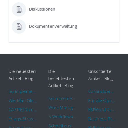
Diskussionen
Dokumentenverwaltung
Die neuesten
Die
Unsortierte
Artikel - Blog
beliebtesten
Artikel - Blog
Artikel - Blog
So implementieren Sie BPMS erfolgreich in Ihrem Unternehmen
Comindware Project erweitert Funktionalitäten für Projektteams
So implementieren Sie BPMS erfolgreich in Ihrem Unternehmen
Wie Man Gleichzeitig Mehrere Projekte Leitet – 5 Dinge Die Sie Wissen Sollten
Für die Optimierung von Arbeitsabläufen sind Cloud Automation Tools die erste Wahl
Work Management Tools und Online Collaboration
CAPTRON implementiert Comindware für die durchgehende „Order to Assemble“-Prozessautomatisierung
KMWorld Ranking: Comindware unter den TOP 100
5 Workflows für Genehmigungsprozesse, die Sie mit Comindware Tracker automatisieren können
EnergoStroyHolding wählt Comindware für die Optimierung seiner Finanz- und Vertriebsabläufe
Business Process Management mit MS Outlook
Schnell auszufüllende Vorlage für Urlaubsanträge und Krankmeldungen
Active Logistics steigert die Effizienz seiner Geschäftsprozesse mit Comindware
Kollaboratives Work Management von überall mit der neuen Comindware Tracker iOS-App