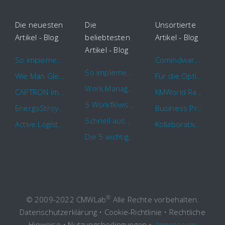
Die neuesten
Die
Unsortierte
Artikel - Blog
beliebtesten
Artikel - Blog
Artikel - Blog
So implementieren Sie BPMS erfolgreich in Ihrem Unternehmen
Comindware Project erweitert Funktionalitäten für Projektteams
So implementieren Sie BPMS erfolgreich in Ihrem Unternehmen
Wie Man Gleichzeitig Mehrere Projekte Leitet – 5 Dinge Die Sie Wissen Sollten
Für die Optimierung von Arbeitsabläufen sind Cloud Automation Tools die erste Wahl
Work Management Tools und Online Collaboration
CAPTRON implementiert Comindware für die durchgehende „Order to Assemble“-Prozessautomatisierung
KMWorld Ranking: Comindware unter den TOP 100
5 Workflows für Genehmigungsprozesse, die Sie mit Comindware Tracker automatisieren können
EnergoStroyHolding wählt Comindware für die Optimierung seiner Finanz- und Vertriebsabläufe
Business Process Management mit MS Outlook
Schnell auszufüllende Vorlage für Urlaubsanträge und Krankmeldungen
Active Logistics steigert die Effizienz seiner Geschäftsprozesse mit Comindware
Kollaboratives Work Management von überall mit der neuen Comindware Tracker iOS-App
Die 5 wichtigsten Vorteile eines guten Geschäftsprozessmanagement (GPM)
®
© 2009-2022 CMWLab
Alle Rechte vorbehalten.
Datenschutzerklärung
•
Cookie-Richtlinie
•
Rechtliche
Hinweise
•
Nutzungsbedingungen
•
Impressum