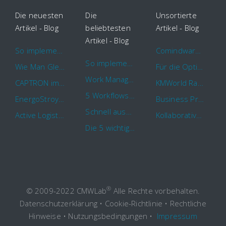
Die neuesten
Die
Unsortierte
Artikel - Blog
beliebtesten
Artikel - Blog
Artikel - Blog
So implementieren Sie BPMS erfolgreich in Ihrem Unternehmen
Comindware Project erweitert Funktionalitäten für Projektteams
So implementieren Sie BPMS erfolgreich in Ihrem Unternehmen
Wie Man Gleichzeitig Mehrere Projekte Leitet – 5 Dinge Die Sie Wissen Sollten
Für die Optimierung von Arbeitsabläufen sind Cloud Automation Tools die erste Wahl
Work Management Tools und Online Collaboration
CAPTRON implementiert Comindware für die durchgehende „Order to Assemble“-Prozessautomatisierung
KMWorld Ranking: Comindware unter den TOP 100
5 Workflows für Genehmigungsprozesse, die Sie mit Comindware Tracker automatisieren können
EnergoStroyHolding wählt Comindware für die Optimierung seiner Finanz- und Vertriebsabläufe
Business Process Management mit MS Outlook
Schnell auszufüllende Vorlage für Urlaubsanträge und Krankmeldungen
Active Logistics steigert die Effizienz seiner Geschäftsprozesse mit Comindware
Kollaboratives Work Management von überall mit der neuen Comindware Tracker iOS-App
Die 5 wichtigsten Vorteile eines guten Geschäftsprozessmanagement (GPM)
®
© 2009-2022 CMWLab
Alle Rechte vorbehalten.
Datenschutzerklärung
•
Cookie-Richtlinie
•
Rechtliche
Hinweise
•
Nutzungsbedingungen
•
Impressum