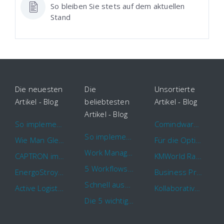
So bleiben Sie stets auf dem aktuellen
Stand
Die neuesten
Die
Unsortierte
Artikel - Blog
beliebtesten
Artikel - Blog
Artikel - Blog
So implementieren Sie BPMS erfolgreich in Ihrem Unternehmen
Comindware Project erweitert Funktionalitäten für Projektteams
So implementieren Sie BPMS erfolgreich in Ihrem Unternehmen
Wie Man Gleichzeitig Mehrere Projekte Leitet – 5 Dinge Die Sie Wissen Sollten
Für die Optimierung von Arbeitsabläufen sind Cloud Automation Tools die erste Wahl
Work Management Tools und Online Collaboration
CAPTRON implementiert Comindware für die durchgehende „Order to Assemble“-Prozessautomatisierung
KMWorld Ranking: Comindware unter den TOP 100
5 Workflows für Genehmigungsprozesse, die Sie mit Comindware Tracker automatisieren können
EnergoStroyHolding wählt Comindware für die Optimierung seiner Finanz- und Vertriebsabläufe
Business Process Management mit MS Outlook
Schnell auszufüllende Vorlage für Urlaubsanträge und Krankmeldungen
Active Logistics steigert die Effizienz seiner Geschäftsprozesse mit Comindware
Kollaboratives Work Management von überall mit der neuen Comindware Tracker iOS-App
Die 5 wichtigsten Vorteile eines guten Geschäftsprozessmanagement (GPM)