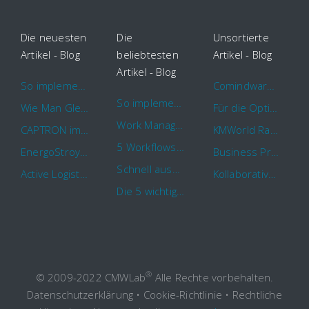
Die neuesten
Die
Unsortierte
Artikel - Blog
beliebtesten
Artikel - Blog
Artikel - Blog
So implementieren Sie BPMS erfolgreich in Ihrem Unternehmen
Comindware Project erweitert Funktionalitäten für Projektteams
So implementieren Sie BPMS erfolgreich in Ihrem Unternehmen
Wie Man Gleichzeitig Mehrere Projekte Leitet – 5 Dinge Die Sie Wissen Sollten
Für die Optimierung von Arbeitsabläufen sind Cloud Automation Tools die erste Wahl
Work Management Tools und Online Collaboration
CAPTRON implementiert Comindware für die durchgehende „Order to Assemble“-Prozessautomatisierung
KMWorld Ranking: Comindware unter den TOP 100
5 Workflows für Genehmigungsprozesse, die Sie mit Comindware Tracker automatisieren können
EnergoStroyHolding wählt Comindware für die Optimierung seiner Finanz- und Vertriebsabläufe
Business Process Management mit MS Outlook
Schnell auszufüllende Vorlage für Urlaubsanträge und Krankmeldungen
Active Logistics steigert die Effizienz seiner Geschäftsprozesse mit Comindware
Kollaboratives Work Management von überall mit der neuen Comindware Tracker iOS-App
Die 5 wichtigsten Vorteile eines guten Geschäftsprozessmanagement (GPM)
®
© 2009-2022 CMWLab
Alle Rechte vorbehalten.
Datenschutzerklärung
•
Cookie-Richtlinie
•
Rechtliche