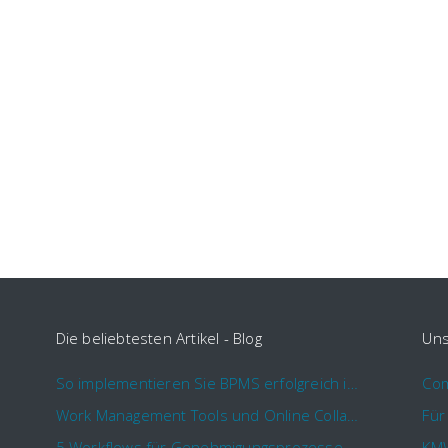
Die beliebtesten Artikel - Blog
Uns
So implementieren Sie BPMS erfolgreich in Ihrem Unternehmen
Work Management Tools und Online Collaboration
5 Workflows für Genehmigungsprozesse, die Sie mit Comindware Tracker automatisieren können