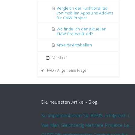
Vergleich der Funktionalität
von mobilen Apps und Add-Ins
für CMW Project
Wo finde ich den aktuellen
CMW Project-Build?
Аrbeitszeittabellen
Version 1
FAQ / Allgemeine Fragen
Die neuesten Artikel - Blog
So implementieren Sie BPMS erfolgreich in Ihrem Unternehmen
Wie Man Gleichzeitig Mehrere Projekte Leitet – 5 Dinge Die Sie Wissen Sollten
CAPTRON implementiert Comindware für die durchgehende „Order to Assemble“-Prozessautomatisierung