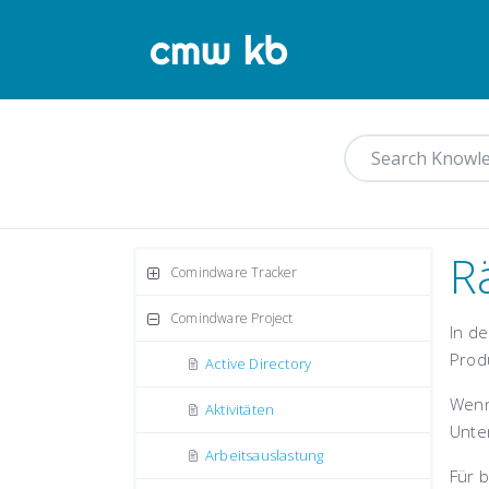
R
Comindware Tracker
Comindware Project
In d
Produ
Active Directory
Wenn
Aktivitäten
Unter
Arbeitsauslastung
Für 