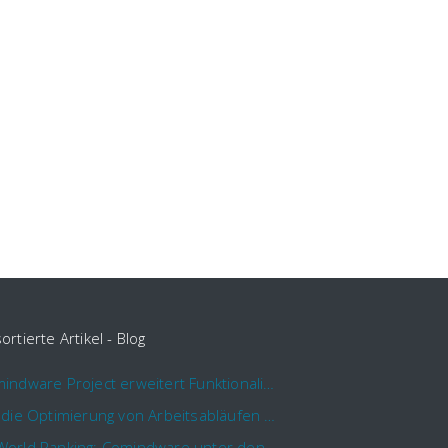
ortierte Artikel - Blog
Comindware Project erweitert Funktionalitäten für Projektteams
Für die Optimierung von Arbeitsabläufen sind Cloud Automation Tools die erste Wahl
KMWorld Ranking: Comindware unter den TOP 100