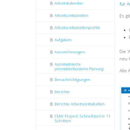
Arbeitskalender
für 
Arbeitszeittabellen
Es g
Arbeitszeittabellenprofile
Aufgaben
Die 
Auszeichnungen
neu h
Automatisierte
prioritätenbasierte Planung
Alle
Benachrichtigungen
Berichte
Berichte Аrbeitszeittabellen
CMW Project: Schnellstart in 11
Schritten